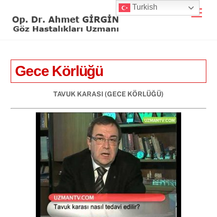
Skip
Turkish
Men
to
content
Gece Körlüğü
TAVUK KARASI (GECE KÖRLÜĞÜ)