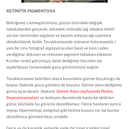
RETİNİTİS PİGMENTOSA
Baktığımız cismingörüntüsü, gözün önündeki değişik
tabakalardan geçerek, arkadaki retinada (ağ tabaka) belirli
alıcılar tarafından algılanır ve beynin anlayacağı uyarılara
döndürülerek iletilir. Tavukkarasında retinanın fotoreseptör (
yani bir cins fotoğraf algılayıcısı olan basil ve koni ) adını
verdiğimiz dokuları ve retinanın pigment tabakası etkilenir.
Koniler renkli görüntüyü, basil dediğimiz hücreler ise
siyah/beyaz tonlarındaki gece görüntüsünü sağlar.
Tavukkarasının belirtileri alaca karanlıkta görme bozukluğu ile
başlar. Giderek gece görmesi de bozulur. Görme alanı dediğimiz
görüş açısı daralır (
bakınız:
Görme Alanı sayfasında Retina
Dejeneresansları
)
ve ilerleyen devrelerde hasta bir delikten
görür. Gözlükle bu görüntü düzeltilemez. Yalnız hastanın ayrıca
miyop, hipermetrop, astigmat gibi kırılma kusuru var ise bunlar
düzeltilince görmesi biraz artabilir.
Gece ya da karanlık yerlerde sanki bir tünel içinden tünel