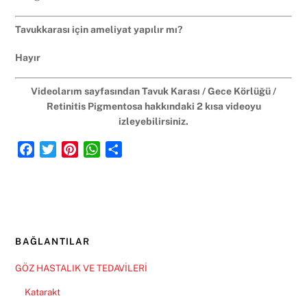
Tavukkarası için ameliyat yapılır mı?
Hayır
Videolarım sayfasından Tavuk Karası / Gece Körlüğü /
Retinitis Pigmentosa hakkındaki 2 kısa videoyu
izleyebilirsiniz.
F
T
P
W
S
a
w
i
h
h
c
i
n
a
a
e
t
t
t
r
b
t
e
s
e
o
e
r
A
BAĞLANTILAR
o
r
e
p
k
s
p
GÖZ HASTALIK VE TEDAVİLERİ
t
Katarakt