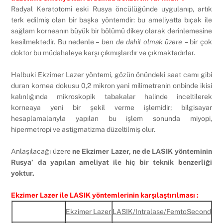
Radyal Keratotomi eski Rusya öncülüğünde uygulanıp, artık
terk edilmiş olan bir başka yöntemdir: bu ameliyatta bıçak ile
sağlam korneanın büyük bir bölümü dikey olarak derinlemesine
kesilmektedir. Bu nedenle –
ben de dahil olmak üzere
– bir çok
doktor bu müdahaleye karşı çıkmışlardır ve çıkmaktadırlar.
Halbuki Ekzimer Lazer yöntemi, gözün önündeki saat camı gibi
duran kornea dokusu 0,2 mikron yani milimetrenin onbinde ikisi
kalınlığında mikroskopik tabakalar halinde inceltilerek
korneaya yeni bir şekil verme işlemidir; bilgisayar
hesaplamalarıyla yapılan bu işlem sonunda miyopi,
hipermetropi ve astigmatizma düzeltilmiş olur.
Anlaşılacağı üzere
ne Ekzimer Lazer, ne de LASIK yönteminin
Rusya’ da yapılan ameliyat ile hiç bir teknik benzerliği
yoktur.
Ekzimer Lazer ile LASIK yöntemlerinin karşılaştırılması :
Ekzimer Lazer
LASIK/Intralase/FemtoSecond