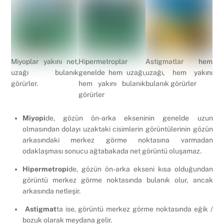
Miyoplar yakını net,
Hipermetroplar
Astigmatlar hem
uzağı bulanık
genelde hem uzağı,
uzağı, hem yakını
görürler.
hem yakını bulanık
bulanık görürler
görürler
Miyopi
de, gözün ön-arka ekseninin genelde uzun
olmasından dolayı uzaktaki cisimlerin görüntülerinin gözün
arkasındaki merkez görme noktasına varmadan
odaklaşması sonucu ağtabakada net görüntü oluşamaz.
Hipermetropi
de, gözün ön-arka ekseni kısa olduğundan
görüntü merkez görme noktasında bulanık olur, ancak
arkasında netleşir.
Astigmat
ta ise, görüntü merkez görme noktasında eğik /
bozuk olarak meydana gelir.