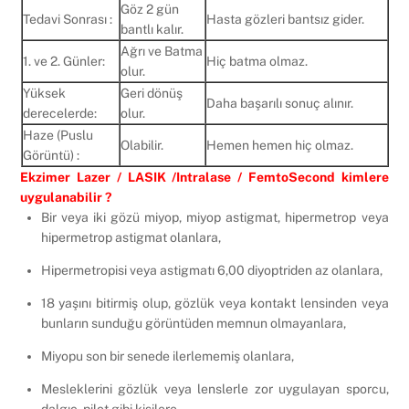
Göz 2 gün
Tedavi Sonrası :
Hasta gözleri bantsız gider.
bantlı kalır.
Ağrı ve Batma
1. ve 2. Günler:
Hiç batma olmaz.
olur.
Yüksek
Geri dönüş
Daha başarılı sonuç alınır.
derecelerde:
olur.
Haze (Puslu
Olabilir.
Hemen hemen hiç olmaz.
Görüntü) :
Ekzimer Lazer / LASIK /Intralase / FemtoSecond kimlere
uygulanabilir ?
Bir veya iki gözü miyop, miyop astigmat, hipermetrop veya
hipermetrop astigmat olanlara,
Hipermetropisi veya astigmatı 6,00 diyoptriden az olanlara,
18 yaşını bitirmiş olup, gözlük veya kontakt lensinden veya
bunların sunduğu görüntüden memnun olmayanlara,
Miyopu son bir senede ilerlememiş olanlara,
Mesleklerini gözlük veya lenslerle zor uygulayan sporcu,
dalgıç, pilot gibi kişilere,