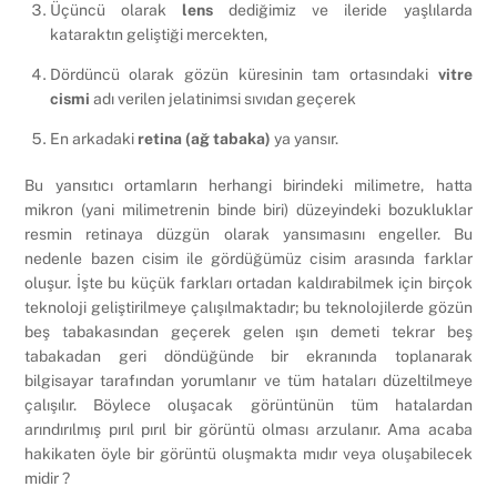
Üçüncü olarak
lens
dediğimiz ve ileride yaşlılarda
kataraktın geliştiği mercekten,
Dördüncü olarak gözün küresinin tam ortasındaki
vitre
cismi
adı verilen jelatinimsi sıvıdan geçerek
En arkadaki
retina (ağ tabaka)
ya yansır.
Bu yansıtıcı ortamların herhangi birindeki milimetre, hatta
mikron (yani milimetrenin binde biri) düzeyindeki bozukluklar
resmin retinaya düzgün olarak yansımasını engeller. Bu
nedenle bazen cisim ile gördüğümüz cisim arasında farklar
oluşur. İşte bu küçük farkları ortadan kaldırabilmek için birçok
teknoloji geliştirilmeye çalışılmaktadır; bu teknolojilerde gözün
beş tabakasından geçerek gelen ışın demeti tekrar beş
tabakadan geri döndüğünde bir ekranında toplanarak
bilgisayar tarafından yorumlanır ve tüm hataları düzeltilmeye
çalışılır. Böylece oluşacak görüntünün tüm hatalardan
arındırılmış pırıl pırıl bir görüntü olması arzulanır. Ama acaba
hakikaten öyle bir görüntü oluşmakta mıdır veya oluşabilecek
midir ?