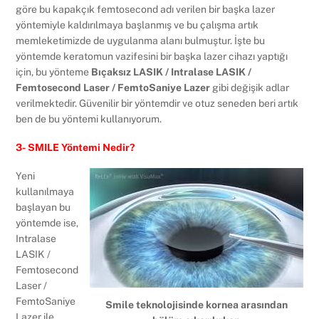
göre bu kapakçık femtosecond adı verilen bir başka lazer
yöntemiyle kaldırılmaya başlanmış ve bu çalışma artık
memleketimizde de uygulanma alanı bulmuştur. İşte bu
yöntemde keratomun vazifesini bir başka lazer cihazı yaptığı
için, bu yönteme
Bıçaksız LASIK / Intralase LASIK /
Femtosecond Laser / FemtoSaniye Lazer
gibi değişik adlar
verilmektedir. Güvenilir bir yöntemdir ve otuz seneden beri artık
ben de bu yöntemi kullanıyorum.
3- SMILE Yöntemi Nedir?
Yeni
kullanılmaya
başlayan bu
yöntemde ise,
Intralase
LASIK /
Femtosecond
Laser /
FemtoSaniye
Smile teknolojisinde kornea arasından
Lazer ile