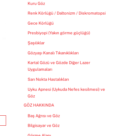
Kuru Göz
s
p
Renk Körlüğü / Daltonizm / Diskromatopsi
t
p
Gece Körlüğü
Presbiyopi (Yakın görme güçlüğü)
Şaşılıklar
Gözyaşı Kanalı Tıkanıklıkları
Kartal Gözü ve Gözde Diğer Lazer
Uygulamaları
Sarı Nokta Hastalıkları
Uyku Apnesi (Uykuda Nefes kesilmesi) ve
Göz
GÖZ HAKKINDA
Baş Ağrısı ve Göz
Bilgisayar ve Göz
Görme Alanı