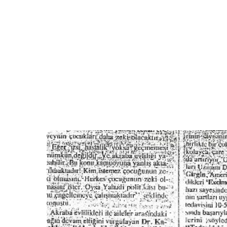
1992 senesinde göze ilk Exc