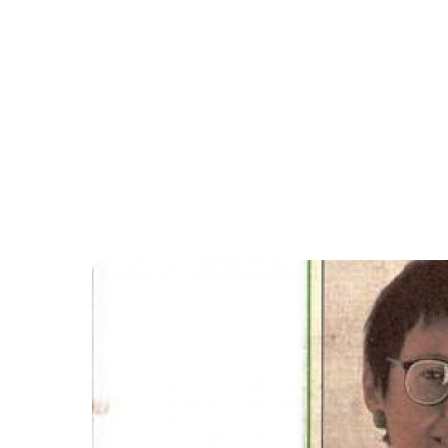
1992 senesinde göze ilk Exc