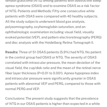
tension glaucoma (NTG) among patients with obstructive sleep
apnea syndrome (OSAS) and to examine OSAS as a risk factor
of NTG. Patients and Methods: Fifty-one consecutive white
patients with OSAS were compared with 40 healthy subjects.
All the study subjects underwent blood gas analysis,
polysomnography, oxyhemoglobin saturation, and an
ophthalmologic examination including visual field, visually
evoked potential (VEP), and pattern electroretinography (PERG)
and disc analysis with the Heidelberg Retina Tomograph II.
Results:
Three of 51 OSAS patients (5.9%) had NTG. No patient
in the control group had OSAS or NTG. The severity of OSAS
correlated with intraocular pressure, the mean deviation of the
visual field, the cup/disk ratio and the mean of the retinal nerve
fiber layer thickness (P<0.01 to 0.001). Apnea hypopnea index
and intraocular pressure were significantly greater in OSAS
patients with abnormal VEP and PERG, compared to those with
normal PERG and VEP.
Conclusions: The present study suggests that the prevalence
of NTG in our OSAS patients is higher than expected in a white