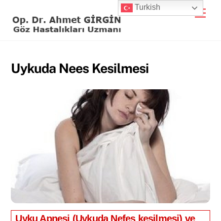
Skip
Turkish
Men
to
content
Uykuda Nees Kesilmesi
Uyku Apnesi (Uykuda Nefes kesilmesi) ve