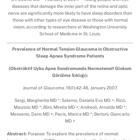
diseases that damage the inner part of the retina and optic
nerve are significantly more likely to have sleep disorders than
those with other types of eye disease or those with normal
vision, according to researchers at Washington University
School of Medicine in St. Louis.
Prevalence of Normal Tension Glaucoma in Obstructive
Sleep Apnea Syndrome Patients
(Obstrüktif Uyku Apne Sendromunda Normotensif Glokom
Görülme Sıklığı):
Journal of Glaucoma. 16(1):42-46, January 2007.
Sergi, Margherita MD *; Salerno, Daniela Eva MD +; Rizzi,
Maurizio MD *; Blini, Mirella MD +; Andreoli, Arnaldo MD *;
Messenio, Dario MD +; Pecis, Marica MD *; Bertoni, Giancarlo
MD +
Abstract:
Purpose: To explore the prevalence of normal