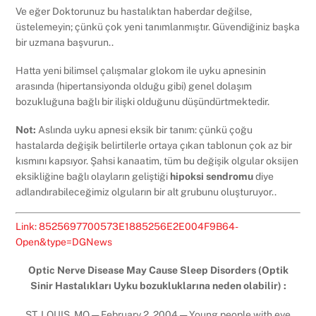
Ve eğer Doktorunuz bu hastalıktan haberdar değilse,
üstelemeyin; çünkü çok yeni tanımlanmıştır. Güvendiğiniz başka
bir uzmana başvurun..
Hatta yeni bilimsel çalışmalar glokom ile uyku apnesinin
arasında (hipertansiyonda olduğu gibi) genel dolaşım
bozukluğuna bağlı bir ilişki olduğunu düşündürtmektedir.
Not:
Aslında uyku apnesi eksik bir tanım: çünkü çoğu
hastalarda değişik belirtilerle ortaya çıkan tablonun çok az bir
kısmını kapsıyor. Şahsi kanaatim, tüm bu değişik olgular oksijen
eksikliğine bağlı olayların geliştiği
hipoksi sendromu
diye
adlandırabileceğimiz olguların bir alt grubunu oluşturuyor..
Link: 8525697700573E1885256E2E004F9B64-
Open&type=DGNews
Optic Nerve Disease May Cause Sleep Disorders (Optik
Sinir Hastalıkları Uyku bozukluklarına neden olabilir) :
ST. LOUIS, MO — February 2, 2004 — Young people with eye